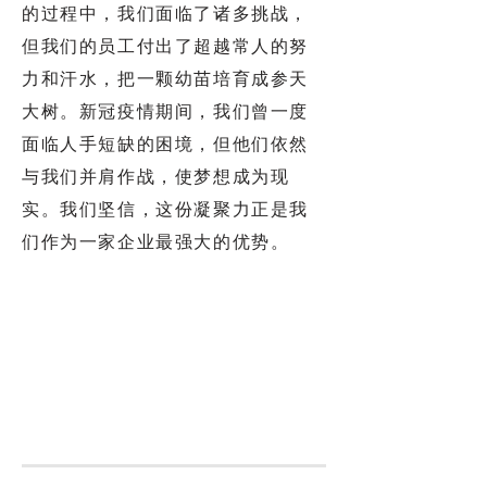
的过程中，我们面临了诸多挑战，
但我们的员工付出了超越常人的努
力和汗水，把一颗幼苗培育成参天
大树。新冠疫情期间，我们曾一度
面临人手短缺的困境，但他们依然
与我们并肩作战，使梦想成为现
实。我们坚信，这份凝聚力正是我
们作为一家企业最强大的优势。
在2020年，我们正式向公众敞开大
门，成功为王国各个地区的广大客
户提供商品。同时，我们的商业伙
伴也给予了宝贵的指导和帮助，使
我们取得了巨大的成功。