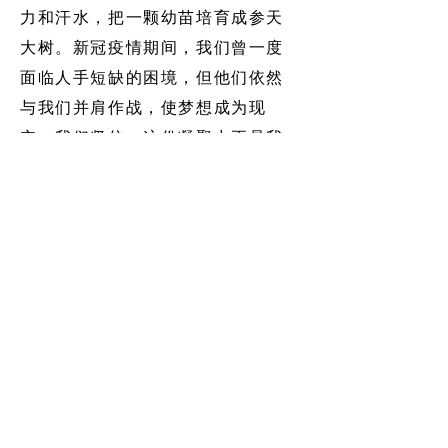
力和汗水，把一颗幼苗培育成参天
大树。新冠疫情期间，我们曾一度
面临人手短缺的困境，但他们依然
与我们并肩作战，使梦想成为现
实。我们坚信，这份凝聚力正是我
们作为一家企业最强大的优势。
在2020年，我们正式向公众敞开大
门，成功为王国各个地区的广大客
户提供商品。同时，我们的商业伙
伴也给予了宝贵的指导和帮助，使
我们取得了巨大的成功。
访问这里