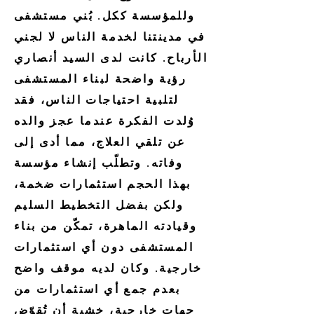
وللمؤسسة ككل. بُني مستشفى
في مدينتنا لخدمة الناس لا لجني
الأرباح. كانت لدى السيد أنصاري
رؤية واضحة لبناء المستشفى
لتلبية احتياجات الناس، فقد
وُلدت الفكرة عندما عجز والده
عن تلقي العلاج، مما أدى إلى
وفاته. وتطلّب إنشاء مؤسسة
بهذا الحجم استثمارات ضخمة،
ولكن بفضل التخطيط السليم
وقيادته الماهرة، تمكّن من بناء
المستشفى دون أي استثمارات
خارجية. وكان لديه موقف واضح
بعدم جمع أي استثمارات من
جهات خارجية، خشية أن تُقوّض