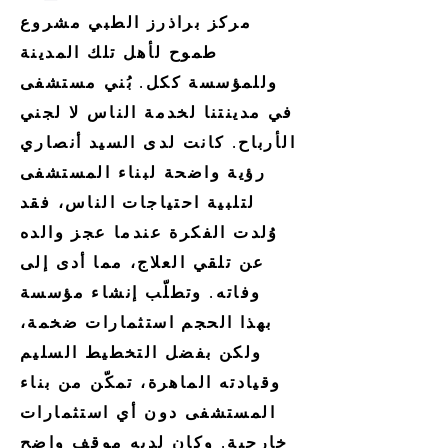
مركز براذرز الطبي مشروع
طموح لأهل تلك المدينة
وللمؤسسة ككل. بُني مستشفى
في مدينتنا لخدمة الناس لا لجني
الأرباح. كانت لدى السيد أنصاري
رؤية واضحة لبناء المستشفى
لتلبية احتياجات الناس، فقد
وُلدت الفكرة عندما عجز والده
عن تلقي العلاج، مما أدى إلى
وفاته. وتطلّب إنشاء مؤسسة
بهذا الحجم استثمارات ضخمة،
ولكن بفضل التخطيط السليم
وقيادته الماهرة، تمكّن من بناء
المستشفى دون أي استثمارات
خارجية. وكان لديه موقف واضح