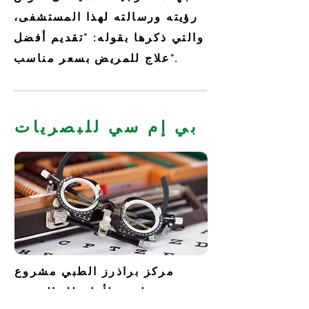
رؤيته ورسالته لهذا المستشفى،
والتي ذكرها بقوله: "تقديم أفضل
علاج للمريض بسعر مناسب".
بي إم سي للبصريات
مركز براذرز الطبي مشروع
طموح لأهل تلك المدينة